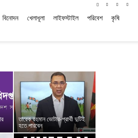
বিনোদন
খেলাধূলা
লাইফস্টাইল
পরিবেশ
কৃষি
ার
তারেক রহমান ভোটার-প্রার্থী দুটিই
হতে পারবেন