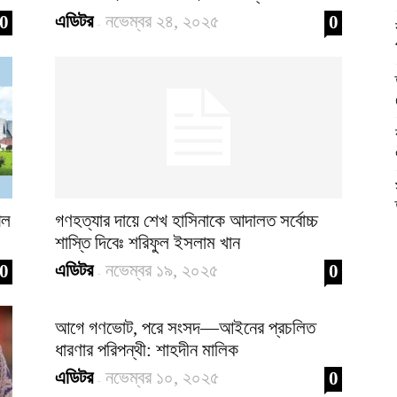
এডিটর
নভেম্বর ২৪, ২০২৫
0
0
-
িল
গণহত্যার দায়ে শেখ হাসিনাকে আদালত সর্বোচ্চ
শাস্তি দিবেঃ শরিফুল ইসলাম খান
এডিটর
নভেম্বর ১৯, ২০২৫
0
0
-
আগে গণভোট, পরে সংসদ—আইনের প্রচলিত
ধারণার পরিপন্থী: শাহদীন মালিক
এডিটর
নভেম্বর ১০, ২০২৫
0
-