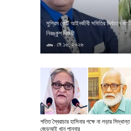
সুপ্রিম কোর্ট আইনজীবী সমিতির নির্বাচনে জাত
নিরঙ্কুশ বিজয়ী
মে ১৬, ২০২৬
এডিটর
-
পতিত স্বৈরাচার হাসিনার পক্ষে না লড়ার সিদ্ধান্ত
জেডআই খান পান্নার