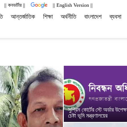
|| কনভার্টার ||
|| English Version ||
deshviews.com
তি
আন্তর্জাতিক
শিক্ষা
অর্থনীতি
বাংলাদেশ
ব্যবসা
সুপ্রিম কোর্টের স্টে অর্ডার উপেক্ষ
চেষ্টা ভূমি মন্ত্রণালয়ের