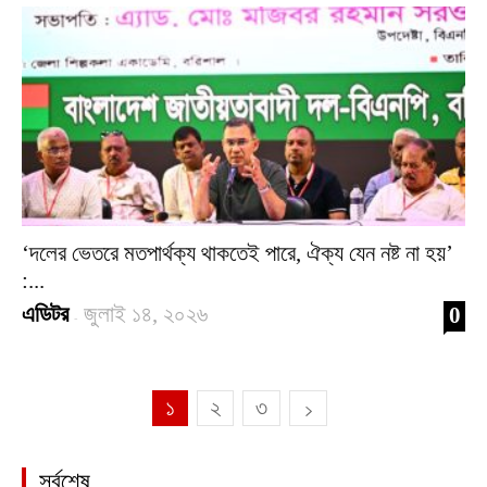
‘দলের ভেতরে মতপার্থক্য থাকতেই পারে, ঐক্য যেন নষ্ট না হয়’
:...
এডিটর
জুলাই ১৪, ২০২৬
0
-
১
২
৩
সর্বশেষ