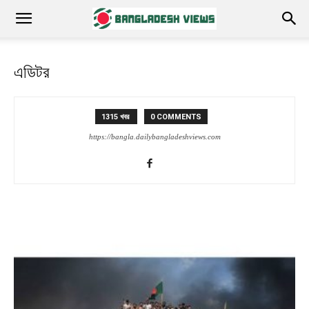
এডিটর
1315 খবর
0 COMMENTS
https://bangla.dailybangladeshviews.com