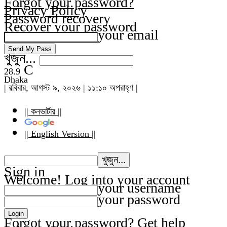
Forgot your password?
Privacy Policy
Password recovery
Recover your password
your email
খুজুন...
C
28.9
Dhaka
| রবিবার, আগস্ট ৯, ২০২৬ | ১১:১০ অপরাহ্ণ |
|| কনভার্টার ||
|| English Version ||
Sign in
Welcome! Log into your account
your username
your password
Forgot your password? Get help