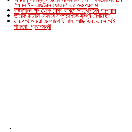
‘অনলাইন-এডিটরস ফোরাম’ এর আত্মপ্রকাশ
রাষ্ট্রপতির পদ থেকে যেসব কারণে সাহাবুদ্দিনের পদত্যাগ
তারেক রহমান যেভাবে বাংলাদেশকে স্বপ্ন দেখাচ্ছেন
রাজপথে আমরা একসাথে ছিলাম, আছি এবং একসাথেই
থাকবো: প্রধানমন্ত্রী
Founder Publisher:
Aminul Islam Bedu
Editor:
Akm Sharif Islam Khan
Office : House no-56, Road no-15, Sector no-13, Uttara, Dhaka-1230,
Bangladesh.
Email: news@dailybangladeshviews.com
Declaration number: 99/74
Mob: +88 01611 170899
About Us