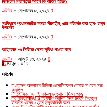
ডিজিটাল নিরাপত্তা আইন কি বাতিল হচ্ছে?
-
এডিটর
সেপ্টেম্বর ৮, ২০২৪
0
সংবিধানে প্রধানমন্ত্রীর ক্ষমতা সীমাহীন, এটা পরিবর্তন করা হবে: তথ্য
উপদেষ্টা
-
এডিটর
সেপ্টেম্বর ৫, ২০২৪
0
আইফোন ১৬ সিরিজে যেসব সুবিধা পাওয়া যাবে
-
এডিটর
আগস্ট ১৩, ২০২৪
0
১
২
Page ১ of ২
সর্বশেষ
বাংলাদেশ অনলাইন মিডিয়া এসোসিয়েশন বোমার সাধারন সভা
অনুষ্ঠিত
ঐতিহাসিক ‘জুলাই গণ-অভ্যুত্থান’ দিবস আজ
বীর মুক্তিযোদ্ধা ও প্রখ্যাত শ্রমিক নেতা মরহুম সিরাজুল
ইসলাম খানের ২২তম মৃত্যুবার্ষিকী আজ
অনলাইন নিউজপোর্টালের প্রকাশক ও সম্পাদকদের সংগঠন