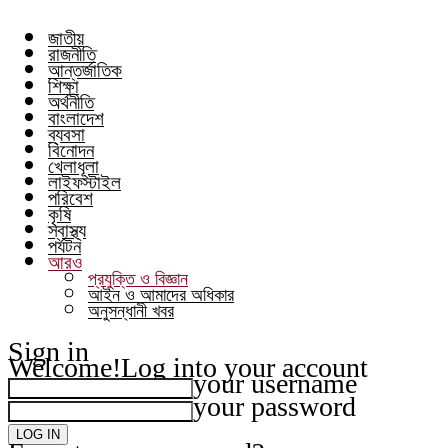
জাতীয়
রাজনীতি
আন্তর্জাতিক
শিক্ষা
অর্থনীতি
বাংলাদেশ
ব্যবসা
বিনোদন
খেলাধূলা
লাইফস্টাইল
পরিবেশ
কৃষি
স্বাস্থ্য
পর্যটন
আরও
প্রযুক্তি ও বিজ্ঞান
আইন ও আমাদের অধিকার
অনুসন্ধানী খবর
Sign in
Welcome!
Log into your account
your username
your password