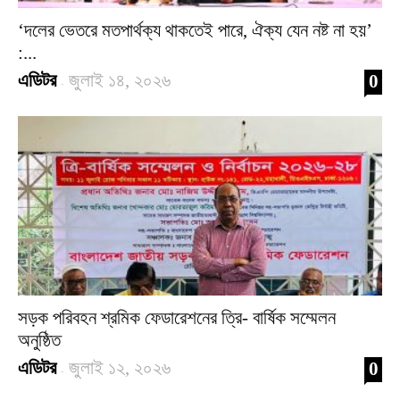
‘দলের ভেতরে মতপার্থক্য থাকতেই পারে, ঐক্য যেন নষ্ট না হয়’
:...
এডিটর
জুলাই ১৪, ২০২৬
0
-
সড়ক পরিবহন শ্রমিক ফেডারেশনের ত্রি- বার্ষিক সম্মেলন
অনুষ্ঠিত
এডিটর
জুলাই ১২, ২০২৬
0
-