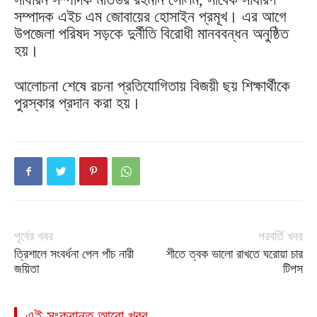
সম্পাদক এইচ এম জোবায়ের হোসাইন প্রমূখ। এর আগে
উপজেলা পরিষদ সড়কে দুর্নীতি বিরোধী মানববন্ধন অনুষ্ঠিত
হয়।
আলোচনা শেষে রচনা প্রতিযোগিতায় বিজয়ী ছয় শিক্ষার্থীকে
পুরস্কার প্রদান করা হয়।
পূর্বের খবর
পরবর্তি খবর
ত্রিশালে সংবর্ধনা পেল পাঁচ নারী
শীতে ত্বক ভালো রাখতে ঘরোয়া চার
জয়িতা
টিপস
এই সংক্রান্ত আরো খবর...