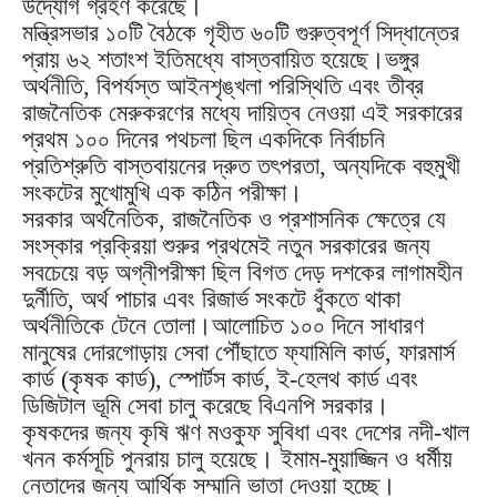
উদ্যোগ গ্রহণ করেছে।
মন্ত্রিসভার ১০টি বৈঠকে গৃহীত ৬০টি গুরুত্বপূর্ণ সিদ্ধান্তের
প্রায় ৬২ শতাংশ ইতিমধ্যে বাস্তবায়িত হয়েছে।ভঙ্গুর
অর্থনীতি, বিপর্যস্ত আইনশৃঙ্খলা পরিস্থিতি এবং তীব্র
রাজনৈতিক মেরুকরণের মধ্যে দায়িত্ব নেওয়া এই সরকারের
প্রথম ১০০ দিনের পথচলা ছিল একদিকে নির্বাচনি
প্রতিশ্রুতি বাস্তবায়নের দ্রুত তৎপরতা, অন্যদিকে বহুমুখী
সংকটের মুখোমুখি এক কঠিন পরীক্ষা।
সরকার অর্থনৈতিক, রাজনৈতিক ও প্রশাসনিক ক্ষেত্রে যে
সংস্কার প্রক্রিয়া শুরুর প্রথমেই নতুন সরকারের জন্য
সবচেয়ে বড় অগ্নীপরীক্ষা ছিল বিগত দেড় দশকের লাগামহীন
দুর্নীতি, অর্থ পাচার এবং রিজার্ভ সংকটে ধুঁকতে থাকা
অর্থনীতিকে টেনে তোলা।আলোচিত ১০০ দিনে সাধারণ
মানুষের দোরগোড়ায় সেবা পৌঁছাতে ফ্যামিলি কার্ড, ফারমার্স
কার্ড (কৃষক কার্ড), স্পোর্টস কার্ড, ই-হেলথ কার্ড এবং
ডিজিটাল ভূমি সেবা চালু করেছে বিএনপি সরকার।
কৃষকদের জন্য কৃষি ঋণ মওকুফ সুবিধা এবং দেশের নদী-খাল
খনন কর্মসূচি পুনরায় চালু হয়েছে। ইমাম-মুয়াজ্জিন ও ধর্মীয়
নেতাদের জন্য আর্থিক সম্মানি ভাতা দেওয়া হচ্ছে।