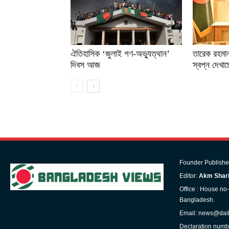
ঐতিহাসিক ‘জুলাই গণ-অভ্যুত্থান’
তারেক রহমান
দিবস আজ
স্বপ্ন দেখাচ
Founder Publishe
Editor:
Akm Shari
Office : House no
Bangladesh.
Email: news@dai
Declaration numb