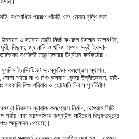
 রহমান।
টি, সংশোধিত প্রকল্প পাঁচটি এবং মেয়াদ বৃদ্ধি করা
 উন্নয়ন ও সমবায় মন্ত্রী মির্জা ফখরুল ইসলাম আলমগীর,
ধুরী, বিদ্যুৎ, জ্বালানি ও খনিজ সম্পদ মন্ত্রী ইকবাল
্তাদিরসহ সংশ্লিষ্ট মন্ত্রণালয়ের ঊর্ধ্বতন কর্মকর্তারা।
ম মুসলিম ইনস্টিটিউট সাংস্কৃতিক কমপ্লেক্স স্থাপন,
, জেলা শহরে মা ও শিশু কল্যাণ কেন্দ্র উন্নীতকরণ, হাই-
সরকারি শিশু পরিবার ও ছোটমনি নিবাস পুনর্নির্মাণ
যা নিরসনে ব্যারাক কমপ্লেক্স নির্মাণ, চট্টগ্রাম সিটি
ম পর্যায় এবং ময়মনসিংহ কম্বাইন্ড সাইকেল বিদ্যুৎকেন্দ্রে
রকল্পও অনুমোদন পেয়েছে।
 প্রকল্প সম্পর্কে একনেক-কে অবহিত করা হয়। এগুলো