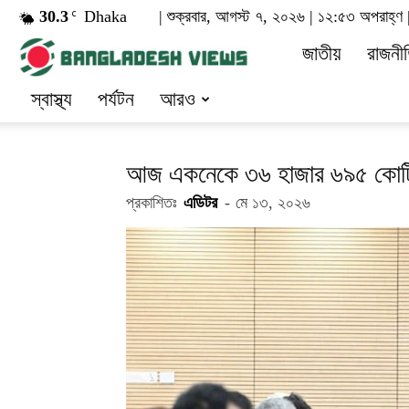
30.3
Dhaka
| শুক্রবার, আগস্ট ৭, ২০২৬ | ১২:৫৩ অপরাহ্ণ 
C
dailybangla
জাতীয়
রাজনী
স্বাস্থ্য
পর্যটন
আরও
আজ একনেকে ৩৬ হাজার ৬৯৫ কোটি ট
প্রকাশিতঃ
এডিটর
-
মে ১৩, ২০২৬