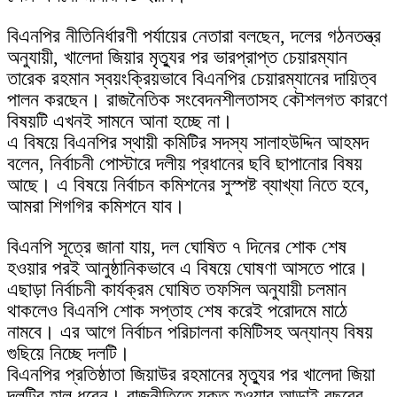
বিএনপির নীতিনির্ধারণী পর্যায়ের নেতারা বলছেন, দলের গঠনতন্ত্র
অনুযায়ী, খালেদা জিয়ার মৃত্যুর পর ভারপ্রাপ্ত চেয়ারম্যান
তারেক রহমান স্বয়ংক্রিয়ভাবে বিএনপির চেয়ারম্যানের দায়িত্ব
পালন করছেন। রাজনৈতিক সংবেদনশীলতাসহ কৌশলগত কারণে
বিষয়টি এখনই সামনে আনা হচ্ছে না।
এ বিষয়ে বিএনপির স্থায়ী কমিটির সদস্য সালাহউদ্দিন আহমদ
বলেন, নির্বাচনী পোস্টারে দলীয় প্রধানের ছবি ছাপানোর বিষয়
আছে। এ বিষয়ে নির্বাচন কমিশনের সুস্পষ্ট ব্যাখ্যা নিতে হবে,
আমরা শিগগির কমিশনে যাব।
বিএনপি সূত্রে জানা যায়, দল ঘোষিত ৭ দিনের শোক শেষ
হওয়ার পরই আনুষ্ঠানিকভাবে এ বিষয়ে ঘোষণা আসতে পারে।
এছাড়া নির্বাচনী কার্যক্রম ঘোষিত তফসিল অনুযায়ী চলমান
থাকলেও বিএনপি শোক সপ্তাহ শেষ করেই পরোদমে মাঠে
নামবে। এর আগে নির্বাচন পরিচালনা কমিটিসহ অন্যান্য বিষয়
গুছিয়ে নিচ্ছে দলটি।
বিএনপির প্রতিষ্ঠাতা জিয়াউর রহমানের মৃত্যুর পর খালেদা জিয়া
দলটির হাল ধরেন। রাজনীতিতে যুক্ত হওয়ার আড়াই বছরের