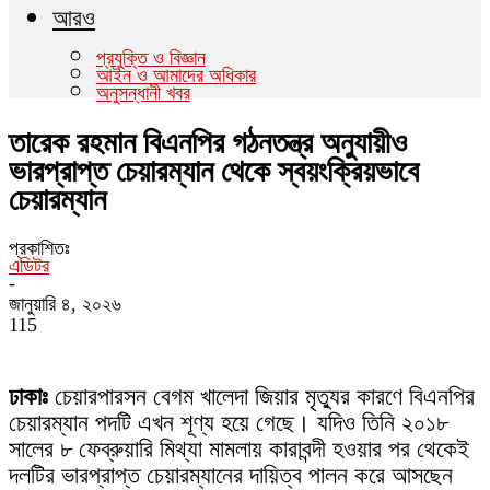
আরও
প্রযুক্তি ও বিজ্ঞান
আইন ও আমাদের অধিকার
অনুসন্ধানী খবর
তারেক রহমান বিএনপির গঠনতন্ত্র অনুযায়ীও
ভারপ্রাপ্ত চেয়ারম্যান থেকে স্বয়ংক্রিয়ভাবে
চেয়ারম্যান
প্রকাশিতঃ
এডিটর
-
জানুয়ারি ৪, ২০২৬
115
ঢাকাঃ
চেয়ারপারসন বেগম খালেদা জিয়ার মৃত্যুর কারণে বিএনপির
চেয়ারম্যান পদটি এখন শূণ্য হয়ে গেছে। যদিও তিনি ২০১৮
সালের ৮ ফেব্রুয়ারি মিথ্যা মামলায় কারাবন্দী হওয়ার পর থেকেই
দলটির ভারপ্রাপ্ত চেয়ারম্যানের দায়িত্ব পালন করে আসছেন