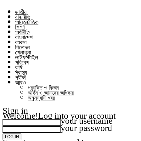
জাতীয়
রাজনীতি
আন্তর্জাতিক
শিক্ষা
অর্থনীতি
বাংলাদেশ
ব্যবসা
বিনোদন
খেলাধূলা
লাইফস্টাইল
পরিবেশ
কৃষি
স্বাস্থ্য
পর্যটন
আরও
প্রযুক্তি ও বিজ্ঞান
আইন ও আমাদের অধিকার
অনুসন্ধানী খবর
Sign in
Welcome!
Log into your account
your username
your password