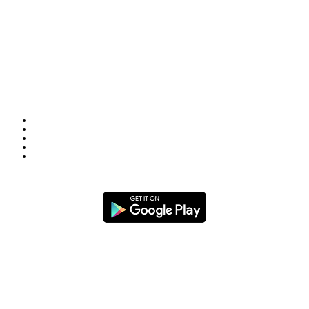
Office : House no-56, Road no-15, Sector no-13, Uttara, Dhaka-1230,
Bangladesh.
Email: news@dailybangladeshviews.com
Declaration number: 99/74
Mob: +88 01611 170899
About Us
Contact Us
Disclaimer
Privacy-Policy
Terms-Condition
Copying or publishing any text or images from this website without permission
is strictly illegal. Copyright
©
by Daily Bangladesh Views.