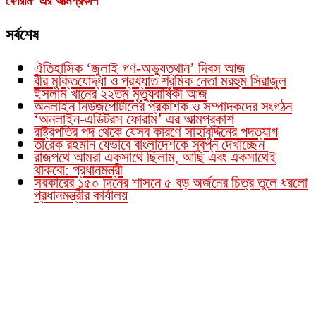
ফোরাম’ এর আত্মপ্রকাশ
সর্বশেষ
ঐতিহাসিক ‘জুলাই গণ-অভ্যুত্থান’ দিবস আজ
বীর মুক্তিযোদ্ধা ও প্রখ্যাত শ্রমিক নেতা মরহুম সিরাজুল
ইসলাম খানের ২২তম মৃত্যুবার্ষিকী আজ
অনলাইন নিউজপোর্টালের প্রকাশক ও সম্পাদকদের সংগঠন
‘অনলাইন-এডিটরস ফোরাম’ এর আত্মপ্রকাশ
রাষ্ট্রপতির পদ থেকে যেসব কারণে সাহাবুদ্দিনের পদত্যাগ
তারেক রহমান যেভাবে বাংলাদেশকে স্বপ্ন দেখাচ্ছেন
রাজপথে আমরা একসাথে ছিলাম, আছি এবং একসাথেই
থাকবো: প্রধানমন্ত্রী
সরকারের ১৫০ দিনের শাসনে ৫ বড় অর্জনের চিত্র তুলে ধরলো
প্রধানমন্ত্রীর কার্যালয়
Founder Publisher:
Aminul Islam Bedu
Editor:
Akm Sharif Islam Khan