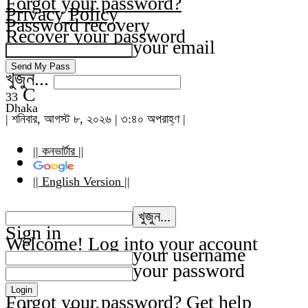
Forgot your password?
Privacy Policy
Password recovery
Recover your password
your email
খুজুন...
C
33
Dhaka
| শনিবার, আগস্ট ৮, ২০২৬ | ৩:৪০ অপরাহ্ণ |
|| কনভার্টার ||
|| English Version ||
Sign in
Welcome! Log into your account
your username
your password
Forgot your password? Get help